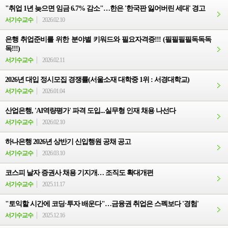
"취업 1년 늦으면 임금 6.7% 감소"…한은 '한국판 잃어버린 세대' 경고
서기수교수
2026.02.10
은행 취업준비를 위한 분야별 키워드와 필요자격증!!! (필필필필독독독
독!!!)
서기수교수
2026.02.11
2026년 대입 정시모집 경쟁률(서울소재 대학중 1위 : 서경대학교)
서기수교수
2026.01.04
산업은행, 'AI역량평가' 파격 도입...실무형 인재 채용 나선다
서기수교수
2026.02.10
하나은행 2026년 상반기 신입행원 공채 공고
서기수교수
2026.03.10
코스피 날자 증권사 채용 기지개… 조직도 확대개편
서기수교수
2025.11.17
"토익할 시간에 코딩·투자 배운다"…금융권 취업은 스펙보다 '경험'
서기수교수
2025.12.16