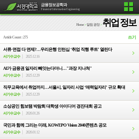
금융정보공학과
Financial Information Engineering
취업 정보
Home
>
알림 광장
>
Article Count : 275
쓰기
서류·면접 다 면제?…우리은행 인턴십 ‘취업 직행 루트’ 열린다
서기수교수
2025.12.16
AI가 금융권 일자리 빼앗는다더니…"과장 지나쳐"
서기수교수
2025.12.29
직무교육에서 취업까지…서울시, 일자리 사업 ‘매력일자리’ 규모 확대
서기수교수
2025.12.29
소상공인 힘보탬 박람회 대학생 아이디어 경진대회 공고
서기수교수
2026.01.26
국민과 함께 그리는 미래, KOWEPO Vision 2040콘텐츠 공모
서기수교수
2026.01.12