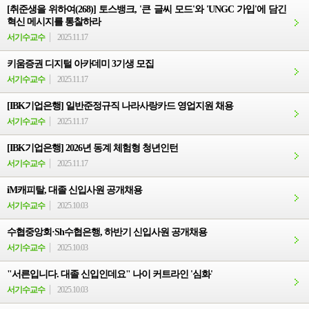
[취준생을 위하여(268)] 토스뱅크, '큰 글씨 모드'와 'UNGC 가입'에 담긴
혁신 메시지를 통찰하라
서기수교수
2025.11.17
키움증권 디지털 아카데미 3기생 모집
서기수교수
2025.11.17
[IBK기업은행] 일반준정규직 나라사랑카드 영업지원 채용
서기수교수
2025.11.17
[IBK기업은행] 2026년 동계 체험형 청년인턴
서기수교수
2025.11.17
iM캐피탈, 대졸 신입사원 공개채용
서기수교수
2025.10.03
수협중앙회·Sh수협은행, 하반기 신입사원 공개채용
서기수교수
2025.10.03
"서른입니다. 대졸 신입인데요" 나이 커트라인 '심화'
서기수교수
2025.10.03